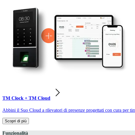
TM Clock + TM Cloud
Abbini il Suo Cloud a rilevatori di presenze progettati con cura per ti
Scopri di più
Funzionalità