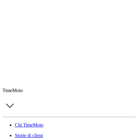
TimeMoto
Chi TimeMoto
Storie di client