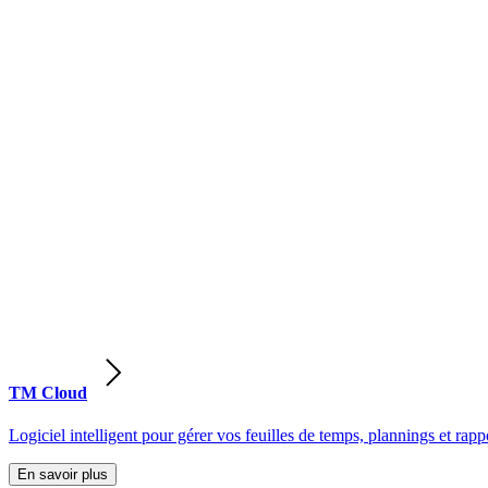
TM Cloud
Logiciel intelligent pour gérer vos feuilles de temps, plannings et rappo
En savoir plus