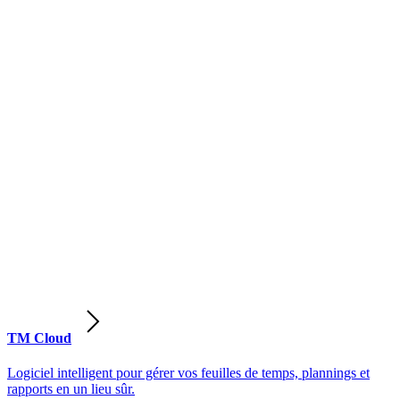
TM Cloud
Logiciel intelligent pour gérer vos feuilles de temps, plannings et
rapports en un lieu sûr.