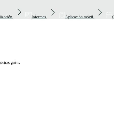
lización
Informes
Aplicación móvil
G
uestras guías.