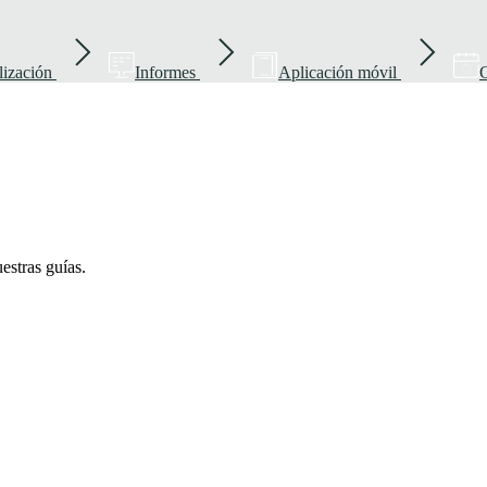
lización
Informes
Aplicación móvil
G
uestras guías.