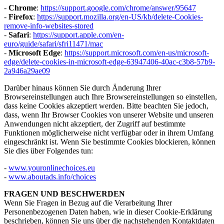
-
Chrome
:
https://support.google.com/chrome/answer/95647
-
Firefox
:
https://support.mozilla.org/en-US/kb/delete-Cookies-
remove-info-websites-stored
-
Safari
:
https://support.apple.com/en-
euro/guide/safari/sfri11471/mac
-
Microsoft Edge
:
https://support.microsoft.com/en-us/microsoft-
edge/delete-cookies-in-microsoft-edge-63947406-40ac-c3b8-57b9-
2a946a29ae09
Darüber hinaus können Sie durch Änderung Ihrer
Browsereinstellungen auch Ihre Browsereinstellungen so einstellen,
dass keine Cookies akzeptiert werden. Bitte beachten Sie jedoch,
dass, wenn Ihr Browser Cookies von unserer Website und unseren
Anwendungen nicht akzeptiert, der Zugriff auf bestimmte
Funktionen möglicherweise nicht verfügbar oder in ihrem Umfang
eingeschränkt ist. Wenn Sie bestimmte Cookies blockieren, können
Sie dies über Folgendes tun:
-
www.youronlinechoices.eu
-
www.aboutads.info/choices
FRAGEN UND BESCHWERDEN
Wenn Sie Fragen in Bezug auf die Verarbeitung Ihrer
Personenbezogenen Daten haben, wie in dieser Cookie-Erklärung
beschrieben, können Sie uns über die nachstehenden Kontaktdaten